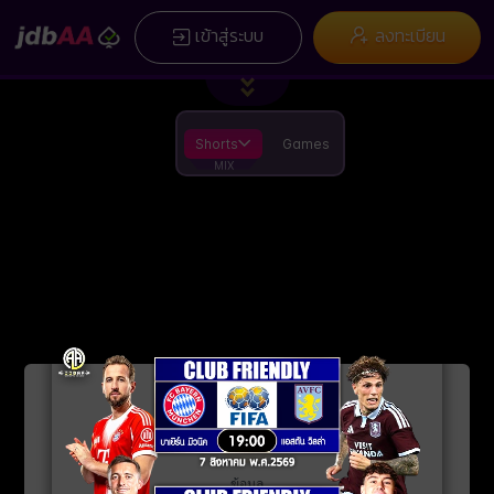
/
×
เข้าสู่ระบบ
ลงทะเบียน
เมนูหลัก
ลงทะเบียน
โปรโมชั่น
บทความ
จัดอันดับ
คู่มือการใช้งาน
เกี่ยวกับเรา
Installation
ข้อกำหนดและเงื่อนไข
กฏกติการการเดิมพันกีฬา
App