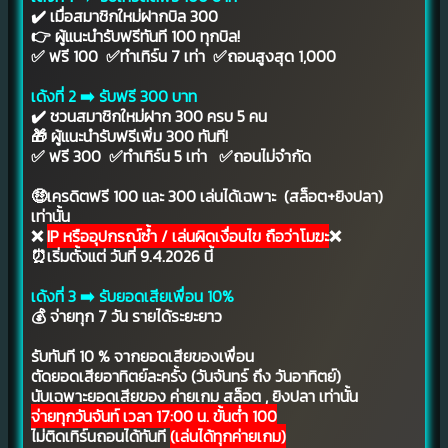
✔️ เมื่อสมาชิกใหม่ฝากบิล 300
👉 ผู้แนะนำรับฟรีทันที 100 ทุกบิล!
✅ ฟรี 100 ✅ทำเทิร์น 7 เท่า ✅ถอนสูงสุด 1,000
เด้งที่ 2 ➡️ รับฟรี 300 บาท
✔️ ชวนสมาชิกใหม่ฝาก 300 ครบ 5 คน
🎁 ผู้แนะนำรับฟรีเพิ่ม 300 ทันที!
✅ ฟรี 300 ✅ทำเทิร์น 5 เท่า ✅ถอนไม่จำกัด
🤑เครดิตฟรี 100 และ 300 เล่นได้เฉพาะ (สล็อต+ยิงปลา)
เท่านั้น
❌
IP หรืออุปกรณ์ซ้ำ / เล่นผิดเงื่อนไข ถือว่าโมฆะ
❌
⏰เริ่มตั้งแต่ วันที่ 9.4.2026 นี้
เด้งที่ 3 ➡️ รับยอดเสียเพื่อน 10%
💰 จ่ายทุก 7 วัน รายได้ระยะยาว
รับทันที 10 % จากยอดเสียของเพื่อน
ตัดยอดเสียอาทิตย์ละครั้ง (วันจันทร์ ถึง วันอาทิตย์)
นับเฉพาะยอดเสียของ ค่ายเกม สล็อต , ยิงปลา เท่านั้น
จ่ายทุกวันจันท์ เวลา 17:00 น. ขั้นต่ำ 100
ไม่ติดเทิร์นถอนได้ทันที
(เล่นได้ทุกค่ายเกม)