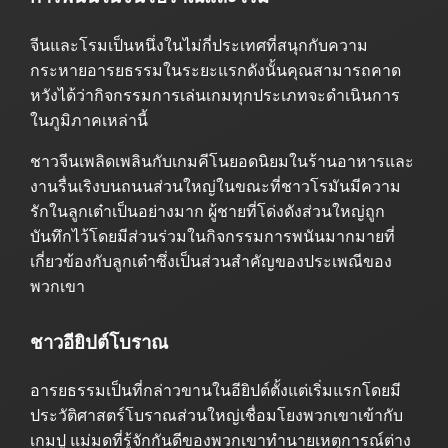
จีนและโรมเป็นหนึ่งในไม่กี่ประเทศที่สนุกกับความ
กระหายอารยธรรมในระยะแรกดังนั้นคุณสามารถคาด
หวังได้ว่ากิจกรรมการเล่นเกมทุกประเภทจะดำเนินการ
ในภูมิภาคเหล่านี้
ชาวจีนเพลิดเพลินกับเกมคีโนยอดนิยมในร้านอาหารและ
งานรื่นเริงบนถนนส่วนใหญ่ในขณะที่ชาวโรมันมีความ
รักในลูกเต๋าเป็นอย่างมาก ผู้ชายที่โด่งดังส่วนใหญ่ถูก
บันทึกไว้โดยมีส่วนร่วมในกิจกรรมการพนันมากมายที่
เกี่ยวข้องกับลูกเต๋าซึ่งเป็นส่วนสำคัญของประเพณีของ
พวกเขา
ชาวอียิปต์โบราณ
อารยธรรมเป็นที่กล่าวขานในอียิปต์ตั้งแต่เริ่มแรกโดยมี
ประวัติศาสตร์โบราณส่วนใหญ่เชื่อมโยงพวกเขาเข้ากับ
เกมปู แม่มดที่รู้จักกันดีของพวกเขาทำนายเหตุการณ์ต่าง