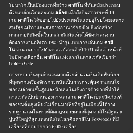
โมนาโกเป็นเมืองแรกที่สร้าง
คาสิโน
ที่ทันสมัยประกอบ
ด้วยแบล็กแจ็กและเกม
สล็อต
เมื่อถึงต้นศตวรรษที่ 19
เกม
คาสิโน
ได้ขยายไปยังประเทศในแถบยุโรปโดยเฉพาะ
สหรัฐอเมริกาและสหราชอาณาจักร ด้วยสิ่งก่อสร้าง
มากมายที่เกิดขึ้นในลาสเวกัสมันเห็นได้ชัดว่าคนงาน
ต้องการงานอดิเรก 1905 นำรูปแบบการเล่นเกม
คาสิ
โน
จำนวนมากไปยังลาสเวกัสจนถึงปี 1931 เมื่อเจ้าหน้าที่
ไม่มีทางเลือกอื่น
คาสิโน
แห่งแรกในลาสเวกัสเรียกว่า
Golden Gate
การระดมเงินทุนจำนวนมากด้วยจำนวนเงินเดิมพันน้อย
ที่สุดจากเครื่องจักรการพนันเป็นการกระตุ้นความสนใจ
ของเหล่าชนชั้นสูงและนักเลง ในเชิงการค้าขายที่ทำให้
ลาสเวกัสเป็นบ้านของการเล่นเกม
คาสิโน
เป็นผลิตภัณฑ์
ของชนชั้นสูงเพียงไม่กี่คนมาเฟียที่อยู่ในเมืองนี้ได้วาง
รากฐาน แต่ในทางที่ผิดกฎหมายมากที่สุด คาสิโนอิฐและ
ปูนที่ใหญ่ที่สุดแห่งหนึ่งในโลกคือคาสิโน Foxwoods ที่มี
เครื่องสล็อตมากกว่า 6,000 เครื่อง